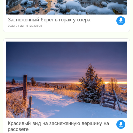
Заснеженный берег в горах у озера
file_download
2023-01-22 | 5120x3805
Красивый вид на заснеженную вершину на
file_download
рассвете