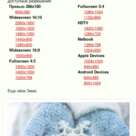
Доступные разрешения:
Превью 286x180
Fullscreen 5:4
600x382
1280x1024
Widescreen 16:10
1152x864
2560x1600
HDTV
1920x1200
1920x1080
1680x1050
1280x720
1440x900
Netbook
1280x800
1366x768
Widescreen 16:9
1024x600
1600x900
Apple Devices
Fullscreen 4:3
1024x1024
1600x1200
640x960
1400x1050
Android Devices
1024x768
640x480
600x1024
Еще обои Зима: