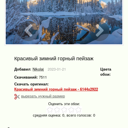
Красивый зимний горный пейзаж
Добавил
:
Nikolaj
2023-01-21
Цвета
обои:
Скачиваний:
7511
Скачать оригинал:
Красивый зимний горный пейзаж - 6144x2922
вырезать нужный размер
Оценить эти обои:
средняя оценка:
0
, всего голосов:
0