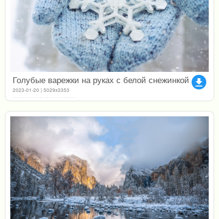
Голубые варежки на руках с белой снежинкой
file_download
2023-01-20 | 5029x3353