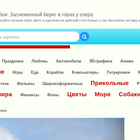
бои: Заснеженный берег в горах у озера
ачайте лучшие обои, фото и картинки на рабочий стол только у нас бесплатно за пару к
Праздники
Любовь
Автомобили
3D-графика
Аниме
ые
Игры
Еда
Корабли
Компьютеры
Татуировки
Прикольные
тези
Фильмы
Широкоформатные
Р
мира
Цветы
Море
Собак
Финансы
Фоны
има