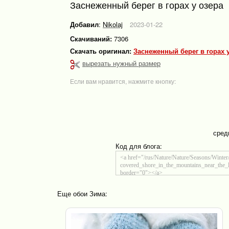
Заснеженный берег в горах у озера
Добавил
:
Nikolaj
2023-01-22
Скачиваний:
7306
Скачать оригинал:
Заснеженный берег в горах у
вырезать нужный размер
Если вам нравится, нажмите кнопку:
сред
Код для блога:
Еще обои Зима: