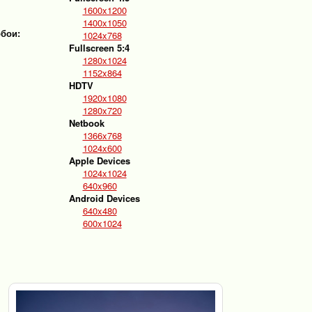
1600x1200
1400x1050
обои:
1024x768
Fullscreen 5:4
1280x1024
1152x864
HDTV
1920x1080
1280x720
Netbook
1366x768
1024x600
Apple Devices
1024x1024
640x960
Android Devices
640x480
600x1024