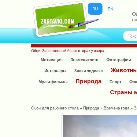
RU
EN
О
Ск
Обои: Заснеженный берег в горах у озера
Мотивация
Знаменитости
Фотографии
Животн
Интерьеры
Знаки зодиака
Природа
Мультфильмы
Спорт
Фэн
Страны 
Обои для рабочего стола
»
Природа
»
Времена года
»
З